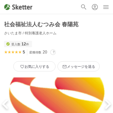
社会福祉法人むつみ会 春陽苑
さいたま市 / 特別養護老人ホーム
12
受入数
件
★★★★★
★★★★★
5
20
星獲得数
お気に入りする
メッセージを送る