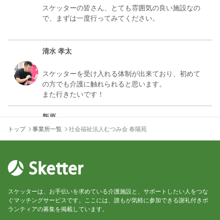
スケッターの皆さん、とても雰囲気の良い施設なの
で、まずは一度行ってみてください。
清水 孝太
スケッターを受け入れる体制が出来ており、初めて
の方でも介護に触れられると思います。
新原
トップ
事業所一覧
社会福祉法人むつみ会 春陽苑
今回はじめてスケッターで介護施設に伺わせていた
だきました。未経験だったもので、施設の違いなど
も説明してくださりありがとうございました。ホー
ム喫茶は、皆様が待ち望んでいるイベントのよう
で、利用者の方々が楽しそうにされていて本当によ
スケッターは、お手伝いを求めている介護施設と、サポートしたい人をつな
ぐマッチングサービスです。ここには、誰もが気軽に参加できる謝礼付きボ
ランティアの募集を掲載しています。
山本