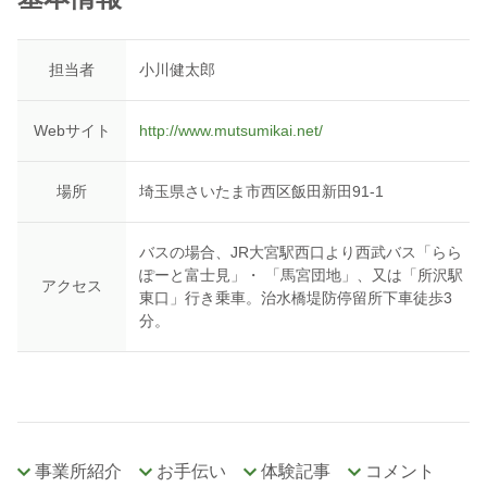
担当者
小川健太郎
Webサイト
http://www.mutsumikai.net/
場所
埼玉県さいたま市西区飯田新田91-1
バスの場合、JR大宮駅西口より西武バス「らら
ぽーと富士見」・ 「馬宮団地」、又は「所沢駅
アクセス
東口」行き乗車。治水橋堤防停留所下車徒歩3
分。
事業所紹介
お手伝い
体験記事
コメント