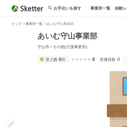
お手伝いを探す
事業所一覧
体験レ
トップ
事業所一覧
あいむ守山事業部
あいむ守山事業部
守山市 / その他(介護事業所)
0
0
0
★★★★★
★★★★★
受入数
件
星獲得数