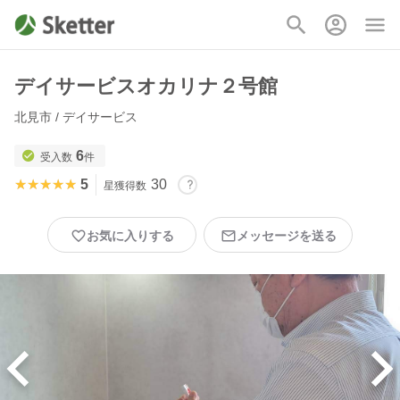
デイサービスオカリナ２号館
北見市 / デイサービス
6
受入数
件
★★★★★
★★★★★
5
30
星獲得数
お気に入りする
メッセージを送る