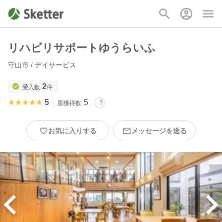
リハビリサポートゆうらいふ
守山市 / デイサービス
2
受入数
件
★★★★★
★★★★★
5
5
星獲得数
お気に入りする
メッセージを送る