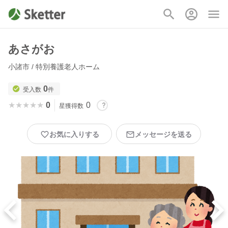
あさがお
小諸市 / 特別養護老人ホーム
0
受入数
件
★★★★★
★★★★★
0
0
星獲得数
お気に入りする
メッセージを送る