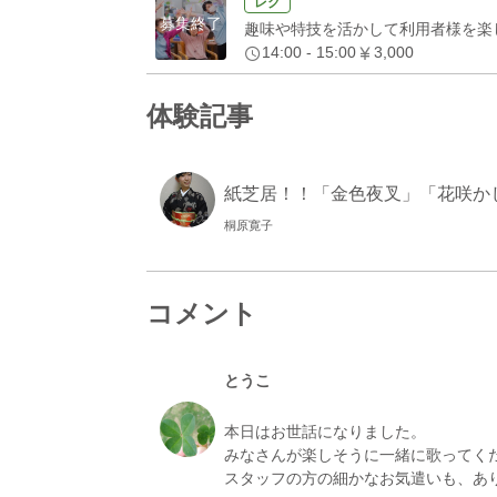
レク
募集終了
趣味や特技を活かして利用者様を楽
14:00 - 15:00
3,000
体験記事
紙芝居！！「金色夜叉」「花咲か
桐原寛子
コメント
とうこ
本日はお世話になりました。
みなさんが楽しそうに一緒に歌ってく