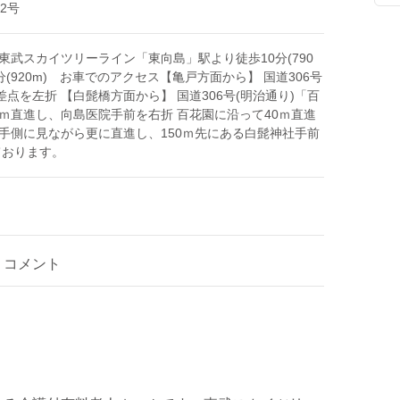
2号
武スカイツリーライン「東向島」駅より徒歩10分(790
分(920m) お車でのアクセス【亀戸方面から】 国道306号
差点を左折 【白髭橋方面から】 国道306号(明治通り)「百
0ｍ直進し、向島医院手前を右折 百花園に沿って40ｍ直進
手側に見ながら更に直進し、150ｍ先にある白髭神社手前
ております。
コメント