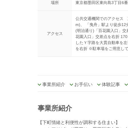
場所
東京都墨田区東向島3丁目6番
公共交通機関でのアクセス 東
m)、 「曳舟」駅より徒歩12
(明治通り)「百花園入口」交
アクセス
花園入口」交差点を右折 17
したＹ字路を大貫自動車を左
を右折 ※駐車場をご用意し
事業所紹介
お手伝い
体験記事
事業所紹介
【下町情緒と利便性が調和する住まい】