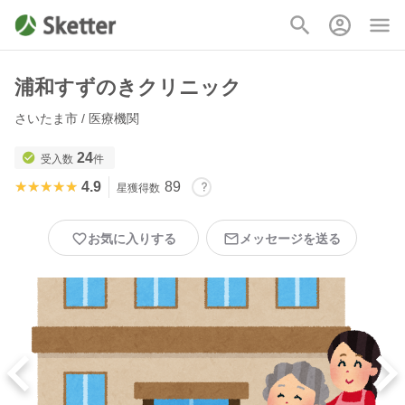
浦和すずのきクリニック
さいたま市 / 医療機関
24
受入数
件
★★★★★
★★★★★
4.9
89
星獲得数
お気に入りする
メッセージを送る