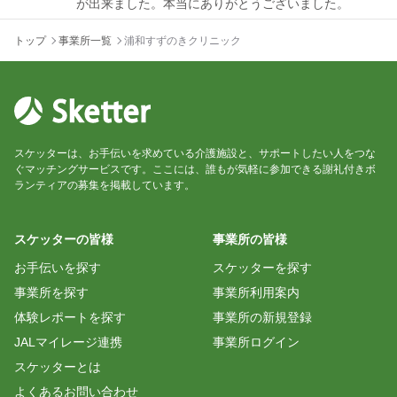
トップ
事業所一覧
浦和すずのきクリニック
しらい まさこ
施設の職員さんが司会進行をしてくださったので演
奏に専念することができました。お忙しい中、事前
にメッセージでいろいろとご相談させていただき、
また歌詞カードのご用意などもありがとうございま
スケッターは、お手伝いを求めている介護施設と、サポートしたい人をつな
した。また機会がありましたらよろしくお願いいた
ぐマッチングサービスです。ここには、誰もが気軽に参加できる謝礼付きボ
ランティアの募集を掲載しています。
口笛ピースケ
スケッターの皆様
事業所の皆様
50分演奏を2回という初めての経験でしたが、利用者
お手伝いを探す
スケッターを探す
さんが、2回ともとても楽しそうに大きな声で歌って
事業所を探す
事業所利用案内
おられて、疲れも吹っ飛びました。
とても良かったと声をかけてくださる方もたくさん
体験レポートを探す
事業所の新規登録
いて、嬉しかったです。
JALマイレージ連携
事業所ログイン
スケッターとは
よくあるお問い合わせ
ジャズピアニスト タニシタクロー