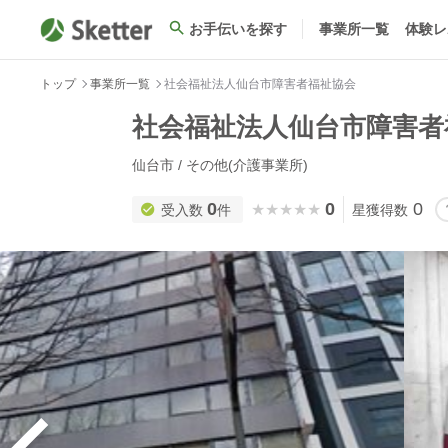
お手伝いを探す
事業所一覧
体験レ
トップ
事業所一覧
社会福祉法人仙台市障害者福祉協会
社会福祉法人仙台市障害者
仙台市 / その他(介護事業所)
0
0
0
★★★★★
★★★★★
受入数
件
星獲得数