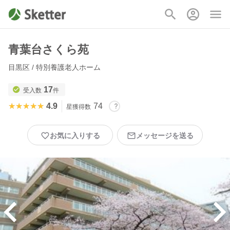
青葉台さくら苑
目黒区 / 特別養護老人ホーム
17
受入数
件
★★★★★
★★★★★
4.9
74
星獲得数
お気に入りする
メッセージを送る