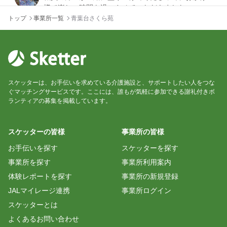
様で楽しい時間を過ごさせていただきました。
トップ
事業所一覧
青葉台さくら苑
ゆう
本日はお世話様でした。
初めまして…のﾚｸでしたが、前もってのご相談から
スケッターは、お手伝いを求めている介護施設と、サポートしたい人をつな
丁寧に対応下さいまして、又、スタッフ様にも沢山
ぐマッチングサービスです。ここには、誰もが気軽に参加できる謝礼付きボ
ご協力を頂きまして、安心して実施できました。
ランティアの募集を掲載しています。
ありがとうございました。
利用者様のお元気な歌声、笑顔も拝見できてホッと
いたしました。
スケッターの皆様
事業所の皆様
歌詞ｶｰﾄﾞ、次回はもう少し多くお持ちしますね。
お手伝いを探す
スケッターを探す
事業所を探す
事業所利用案内
とうこ
体験レポートを探す
事業所の新規登録
JALマイレージ連携
事業所ログイン
今日はありがとうございました。スタッフの方も一
スケッターとは
緒に盛り上げていただいて、あっという間に時間が
過ぎ、とても楽しい時間でした。
よくあるお問い合わせ