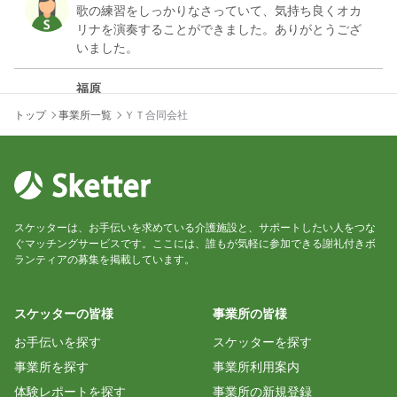
歌の練習をしっかりなさっていて、気持ち良くオカ
リナを演奏することができました。ありがとうござ
福原
トップ
事業所一覧
ＹＴ合同会社
ありがとうございました。だいぶん暑かったです
が、お水などを出していただけて助かりました。
7月はもう予定埋めてしまっていますが、来月以降、
予定がわかるか合う日がありましたら、自分もレク
リエーションの腕を磨きたいので、ぜひ声をかけて
スケッターは、お手伝いを求めている介護施設と、サポートしたい人をつな
ぐマッチングサービスです。ここには、誰もが気軽に参加できる謝礼付きボ
ランティアの募集を掲載しています。
スケッターの皆様
事業所の皆様
お手伝いを探す
スケッターを探す
事業所を探す
事業所利用案内
体験レポートを探す
事業所の新規登録