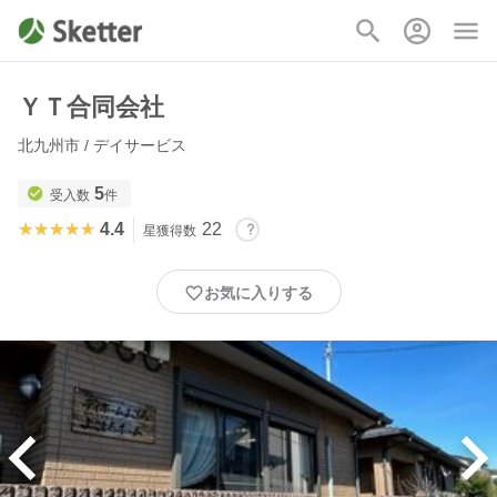
ＹＴ合同会社
北九州市 / デイサービス
5
受入数
件
★★★★★
★★★★★
4.4
22
星獲得数
お気に入りする