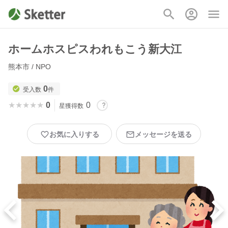
ホームホスピスわれもこう新大江
熊本市 / NPO
0
受入数
件
★★★★★
★★★★★
0
0
星獲得数
お気に入りする
メッセージを送る