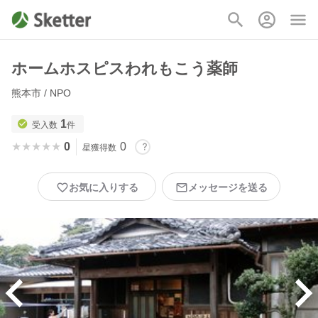
ホームホスピスわれもこう薬師
熊本市 / NPO
1
受入数
件
★★★★★
★★★★★
0
0
星獲得数
お気に入りする
メッセージを送る