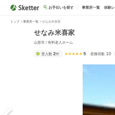
お手伝いを探す
事業所一覧
体験レ
トップ
事業所一覧
せなみ米喜家
せなみ米喜家
山形市 / 有料老人ホーム
2
5
10
★★★★★
★★★★★
受入数
件
星獲得数