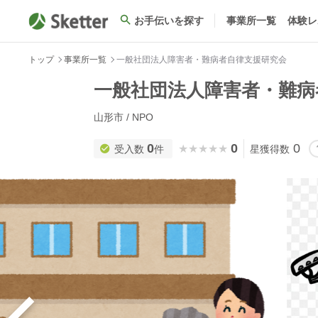
お手伝いを探す
事業所一覧
体験レ
トップ
事業所一覧
一般社団法人障害者・難病者自律支援研究会
一般社団法人障害者・難病
山形市 / NPO
0
0
0
★★★★★
★★★★★
受入数
件
星獲得数