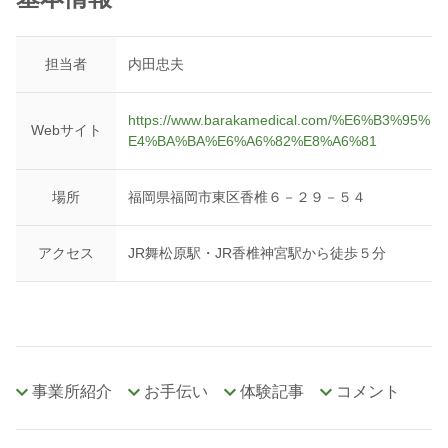
担当者
内田忠夫
https://www.barakamedical.com/%E6%B3%95%
Webサイト
E4%BA%BA%E6%A6%82%E8%A6%81
場所
福岡県福岡市東区香椎６－２９－５４
アクセス
JR舞松原駅・JR香椎神宮駅から徒歩５分
事業所紹介
お手伝い
体験記事
コメント