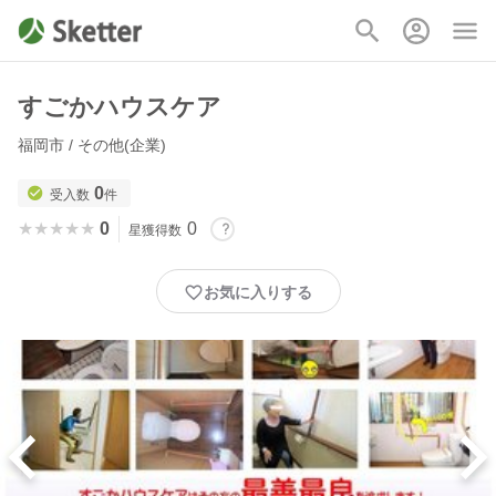
すごかハウスケア
福岡市 / その他(企業)
0
受入数
件
★★★★★
★★★★★
0
0
星獲得数
お気に入りする