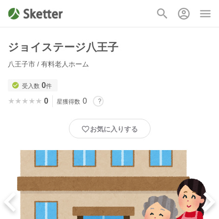
ジョイステージ八王子
八王子市 / 有料老人ホーム
0
受入数
件
★★★★★
★★★★★
0
0
星獲得数
お気に入りする