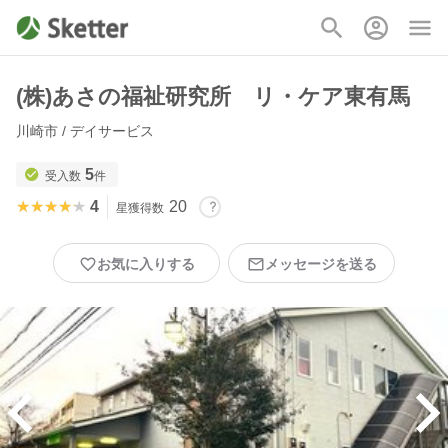
(株)あさの福祉研究所 リ・ケア東有馬
川崎市 / デイサービス
5
受入数
件
★★★★★
★★★★★
4
20
星獲得数
お気に入りする
メッセージを送る