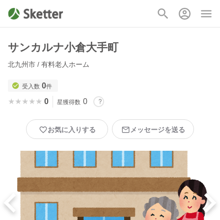
サンカルナ小倉大手町
北九州市 / 有料老人ホーム
0
受入数
件
★★★★★
★★★★★
0
0
星獲得数
お気に入りする
メッセージを送る