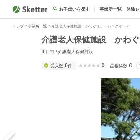
お手伝いを探す
事業所一覧
体験レ
トップ
事業所一覧
介護老人保健施設 かわぐちナーシングホーム
介護老人保健施設 かわ
川口市 / 介護老人保健施設
0
0
0
★★★★★
★★★★★
受入数
件
星獲得数