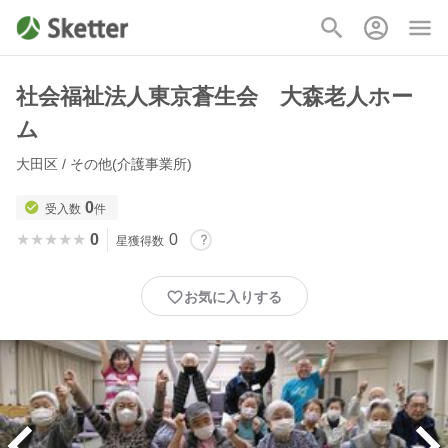
社会福祉法人東京蒼生会 大森老人ホー
ム
大田区 / その他(介護事業所)
0
受入数
件
★★★★★
★★★★★
0
0
星獲得数
お気に入りする