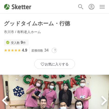
グッドタイムホーム・行徳
市川市 / 有料老人ホーム
9
受入数
件
★★★★★
★★★★★
4.9
34
星獲得数
お気に入りする