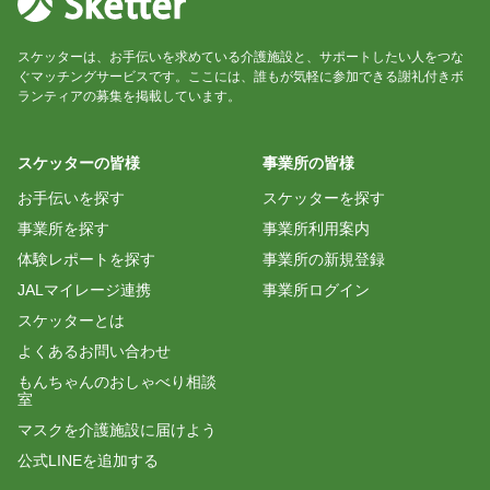
あんこ
スケッターは、お手伝いを求めている介護施設と、サポートしたい人をつな
ぐマッチングサービスです。ここには、誰もが気軽に参加できる謝礼付きボ
歌が好きなご入居者様が多くいらして、皆様と楽し
ランティアの募集を掲載しています。
い時間を過ごすことができました。手拍子で盛り上
げてくださったスタッフの皆様も、ありがとうござ
いました。
スケッターの皆様
事業所の皆様
お手伝いを探す
スケッターを探す
事業所を探す
事業所利用案内
河野亜希子
体験レポートを探す
事業所の新規登録
本日は大変お世話になりました。教えてくれるスタ
JALマイレージ連携
事業所ログイン
ッフの方明るさに緊張が和らぎました。
スケッターとは
初めての機会でしたが、楽しくお仕事させて頂きま
した。
よくあるお問い合わせ
ありがとうございます。
もんちゃんのおしゃべり相談
室
マスクを介護施設に届けよう
河野亜希子
公式LINEを追加する