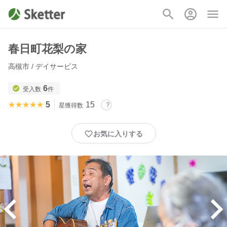
春日町花梨の家
高槻市 / デイサービス
6
受入数
件
★★★★★
★★★★★
5
15
星獲得数
お気に入りする