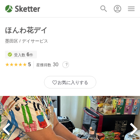
ほんわ花デイ
墨田区 / デイサービス
6
受入数
件
★★★★★
★★★★★
5
30
星獲得数
お気に入りする