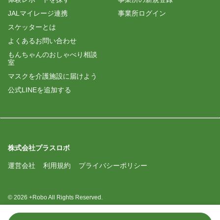
ゆう
JALマイレージ連携
事業所ログイン
本日はお世話になりました。
スケッターとは
利用者様に元気な声で歌って頂きまして嬉しかった
よくあるお問い合わせ
です。
私からの問いかけにも活発にお応え下さいまして有
もんちゃんのおしゃべり相談
室
難かったです。初めまして…のレクでしたが、明る
くユーモア溢れるスタッフ様のご協力も頂きまし
マスクを介護施設に届けよう
て、笑顔いっぱいのお時間となりました。
公式LINEを追加する
ありがとうございました!
また皆さまにお会いできます事を楽しみにしており
株式会社プラスロボ
運営会社
利用規約
プライバシーポリシー
© 2026 +Robo All Rights Reserved.