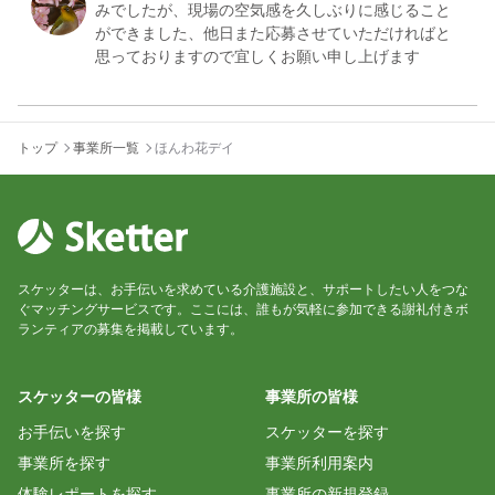
みでしたが、現場の空気感を久しぶりに感じること
ができました、他日また応募させていただければと
思っておりますので宜しくお願い申し上げます
退会済み
トップ
事業所一覧
ほんわ花デイ
二回目の訪問で、今回レクを任せていただきまし
た。
あっという間の３時間!! 大変楽しい時間でした。ス
タッフの方々にも良くしていただき、感謝感謝で
す。
スケッターは、お手伝いを求めている介護施設と、サポートしたい人をつな
ぐマッチングサービスです。ここには、誰もが気軽に参加できる謝礼付きボ
ランティアの募集を掲載しています。
unclepooh
スケッターの皆様
事業所の皆様
今回は台風とぶつかり他の日の訪問となりました
皆様とお会いできることを楽しみにしておりますの
お手伝いを探す
スケッターを探す
事業所を探す
事業所利用案内
体験レポートを探す
事業所の新規登録