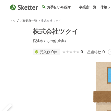
お手伝いを探す
事業所一覧
体験レ
トップ
事業所一覧
株式会社ツクイ
株式会社ツクイ
横浜市 / その他(企業)
0
0
0
★★★★★
★★★★★
受入数
件
星獲得数