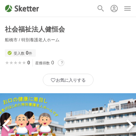
社会福祉法人健恒会
船橋市 / 特別養護老人ホーム
0
受入数
件
★★★★★
★★★★★
0
0
星獲得数
お気に入りする