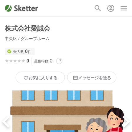
株式会社愛誠会
中央区 / グループホーム
0
受入数
件
★★★★★
★★★★★
0
0
星獲得数
お気に入りする
メッセージを送る