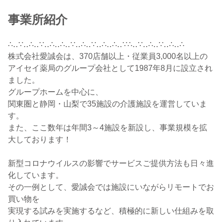
事業所紹介
∴‥∵‥∴‥∵‥∴‥∴‥∵‥∴‥∵‥∴‥∴‥∵∴‥∵‥∴‥∵‥∴‥∴
株式会社愛誠会は、370店舗以上・従業員3,000名以上の
アイセイ薬局のグループ会社として1987年8月に設立され
ました。
グループホームを中心に、
関東圏と静岡・山梨で35施設の介護施設を運営していま
す。
また、ここ数年は年間3～4施設を新設し、事業規模を拡
大しております！
新型コロナウイルスの影響でサービスご提供方法も日々進
化しています。
その一例として、愛誠会では施設にいながらリモートでお
買い物を
実現する試みを実施するなど、積極的に新しい仕組みを取