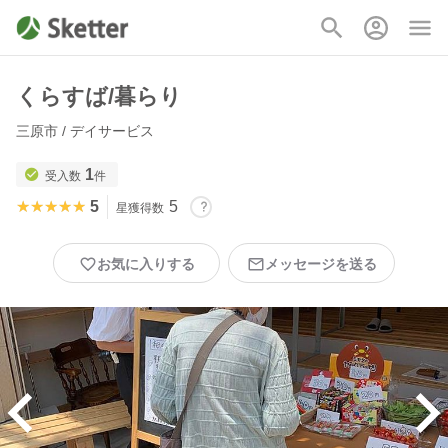
くらすば/暮らり
三原市 / デイサービス
1
受入数
件
★★★★★
★★★★★
5
5
星獲得数
お気に入りする
メッセージを送る