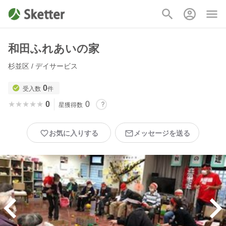
和田ふれあいの家
杉並区 / デイサービス
0
受入数
件
★★★★★
★★★★★
0
0
星獲得数
お気に入りする
メッセージを送る