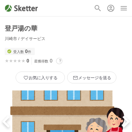
登戸湯の華
川崎市 / デイサービス
0
受入数
件
★★★★★
★★★★★
0
0
星獲得数
お気に入りする
メッセージを送る