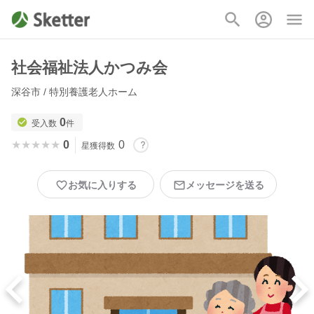
社会福祉法人かつみ会
深谷市 / 特別養護老人ホーム
0
受入数
件
★★★★★
★★★★★
0
0
星獲得数
お気に入りする
メッセージを送る