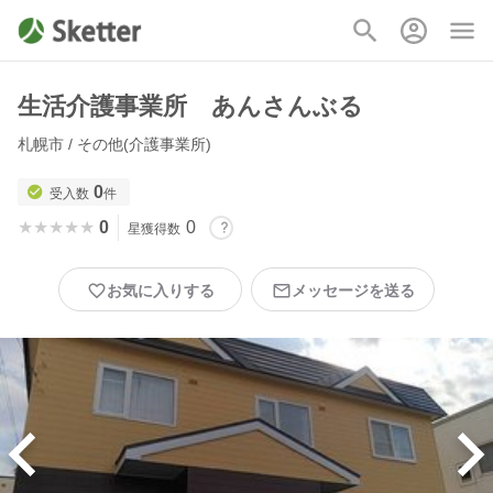
生活介護事業所 あんさんぶる
札幌市 / その他(介護事業所)
0
受入数
件
★★★★★
★★★★★
0
0
星獲得数
お気に入りする
メッセージを送る