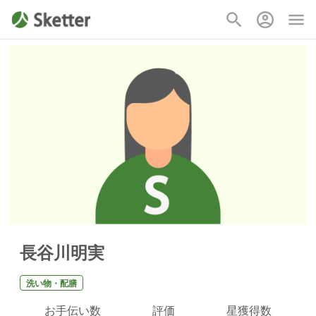
長谷川明実
洗い物・配膳
お手伝い数
評価
星獲得数