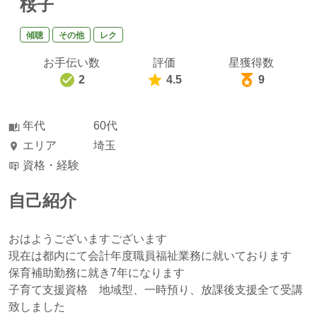
桜子
傾聴
その他
レク
お手伝い数
評価
星獲得数
2
4.5
9
年代
60代
エリア
埼玉
資格・経験
自己紹介
おはようございますございます
現在は都内にて会計年度職員福祉業務に就いております
保育補助勤務に就き7年になります
子育て支援資格 地域型、一時預り、放課後支援全て受講
致しました