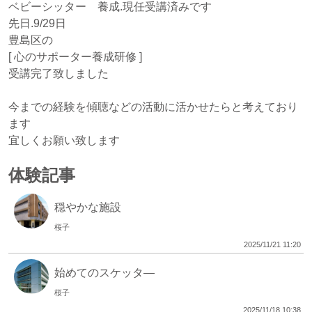
ベビーシッター 養成.現任受講済みです
先日.9/29日
豊島区の
[ 心のサポーター養成研修 ]
受講完了致しました
今までの経験を傾聴などの活動に活かせたらと考えており
ます
宜しくお願い致します
体験記事
穏やかな施設
桜子
2025/11/21 11:20
始めてのスケッタ―
桜子
2025/11/18 10:38