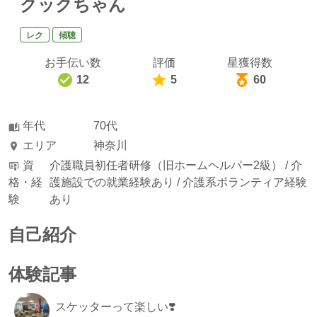
クックちゃん
レク
傾聴
お手伝い数
評価
星獲得数
12
5
60
年代
70代
エリア
神奈川
資
介護職員初任者研修（旧ホームヘルパー2級） /
介
格・経
護施設での就業経験あり /
介護系ボランティア経験
験
あり
自己紹介
体験記事
スケッターって楽しい❣️