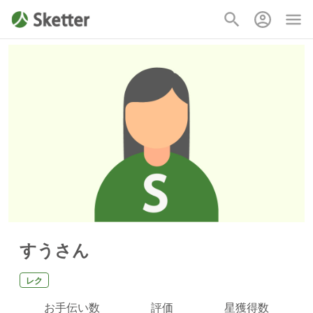
すうさん
レク
お手伝い数
評価
星獲得数