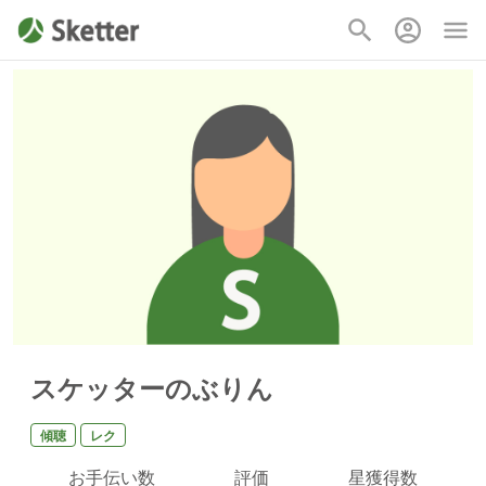
スケッターのぶりん
傾聴
レク
お手伝い数
評価
星獲得数