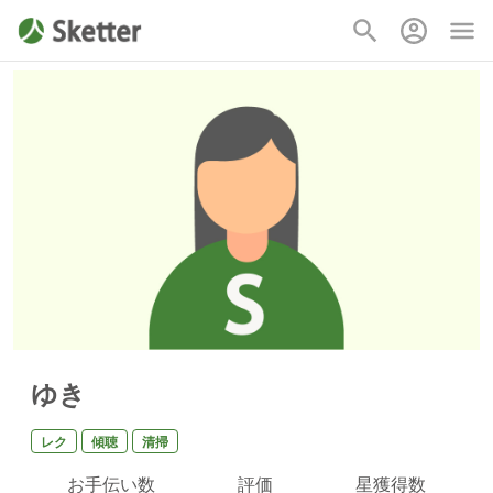
ゆき
レク
傾聴
清掃
お手伝い数
評価
星獲得数