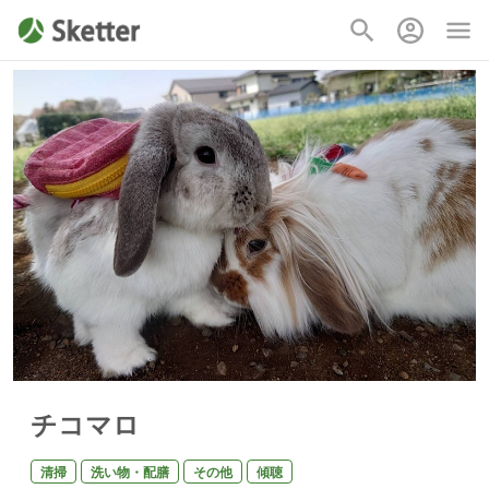
チコマロ
清掃
洗い物・配膳
その他
傾聴