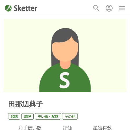
田那辺典子
傾聴
調理
洗い物・配膳
その他
お手伝い数
評価
星獲得数