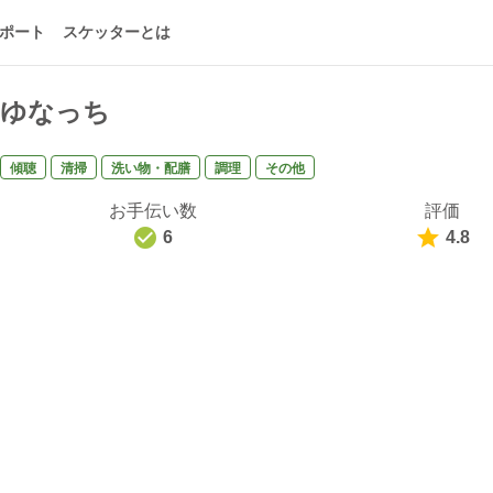
ポート
スケッターとは
ゆなっち
傾聴
清掃
洗い物・配膳
調理
その他
お手伝い数
評価
6
4.8