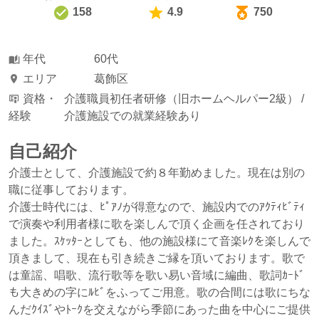
158
4.9
750
年代
60代
エリア
葛飾区
資格・
介護職員初任者研修（旧ホームヘルパー2級） /
経験
介護施設での就業経験あり
自己紹介
介護士として、介護施設で約８年勤めました。現在は別の
職に従事しております。
介護士時代には、ﾋﾟｱﾉが得意なので、施設内でのｱｸﾃｨﾋﾞﾃｨ
で演奏や利用者様に歌を楽しんで頂く企画を任されており
ました。ｽｹｯﾀｰとしても、他の施設様にて音楽ﾚｸを楽しんで
頂きまして、現在も引き続きご縁を頂いております。歌で
は童謡、唱歌、流行歌等を歌い易い音域に編曲、歌詞ｶｰﾄﾞ
も大きめの字にﾙﾋﾞをふってご用意。歌の合間には歌にちな
んだｸｲｽﾞやﾄｰｸを交えながら季節にあった曲を中心にご提供