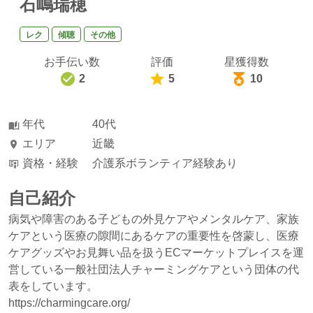
石嶋瑞穂
レク
傾聴
その他
お手伝い数
評価
星獲得数
2
5
10
年代
40代
エリア
近畿
資格・経験
介護系ボランティア経験あり
自己紹介
病気や障害のある子どもの外見ケアやメンタルケア、家族
ケアという医療の隙間にあるケアの重要性を啓蒙し、医療
ケアグッズやお見舞い品を扱うECマーケットプレイスを運
営している一般社団法人チャーミングケアという団体の代
表をしています。
https://charmingcare.org/